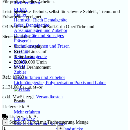
Für professionelles Arbeiten.
Mehr erfahren
ELMA
Leistungsstarke Technik, selbst für schwere Schleif-, Trenn- und
Renfert
Fräsarbeiten geeignet.
Harnisch+Rieth Dentalgeräte
Reitel Dentalgeräte
O3 Profi Handstück mit Soft-Grip Oberfläche und
Absauganlagen und Zubehör
Dentalgeräte und Sonstiges
Steuergerät mit
Fräsgerät
Technikmaschinen und Fräsen
OLED-Display
Saeshin
Rechts-/Linkslauf
NSK Laborgeräte
Tempomat
Schick
200-50.000 Umin
W&H
9Ncm Drehmoment
Zubler
Ref.: 10783
Laborturbinen und Zubehör
Lichthärtegeräte, Polymerisation Praxis und Labor
2.131,00
€
(zzgl. MwSt)
exkl. MwSt.
zzgl.
Versandkosten
Praxis
Lieferzeit:
k. A.
Mehr erfahren
Lieferzeit:
k. A.
Prophylaxe
Schick Q3 Profi mit Tischsteuerung Menge
Mikromotoren und Schläuche
Winkelstücke und gerade Handstücke