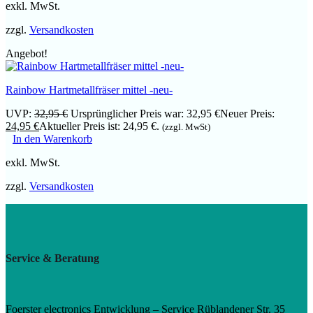
exkl. MwSt.
zzgl.
Versandkosten
Angebot!
Rainbow Hartmetallfräser mittel -neu-
UVP:
32,95
€
Ursprünglicher Preis war: 32,95 €
Neuer Preis:
24,95
€
Aktueller Preis ist: 24,95 €.
(zzgl. MwSt)
In den Warenkorb
exkl. MwSt.
zzgl.
Versandkosten
Service & Beratung
Foerster electronics Entwicklung – Service Rüblandener Str. 35