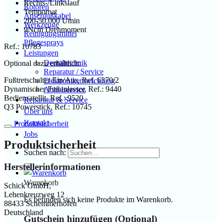
Rechts-/Linkslauf
Rotoren
Tempomat
Anschlußkabel
200-50.000 Umin
Werkzeuge
9Ncm Drehmoment
Reinigungsmittel
Pflegesprays
Ref.: 10783
Leistungen
Dentaltechnik
Optional dazu erhältlich:
Reparatur / Service
Fußtretschalter Ein/Aus, Ref. 6370/2
Elektronikentwicklung
Dynamischer Fußanlasser, Ref.: 9440
Abholservice
Bediensatellit, Ref.: 9520
Reparatur & Service
Q3 Powerstick, Ref.: 10745
Über uns
Kontakt
Produktsicherheit
Jobs
Produktsicherheit
Suchen nach:
Herstellerinformationen
Warenkorb
Schick GmbH,
Lehenkreuzweg 12
Es befinden sich keine Produkte im Warenkorb.
88433 Schemmerhofen
Deutschland
Gutschein hinzufügen
(Optional)