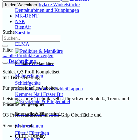
Young Prophylaxe Winkelstücke
In den Warenkorb
Dentalturbinen und Kupplungen
MK-DENT
NSK
BienAir
Suche
Saeshin
COXO
ELMA
Filter
← alle Produkte anzeigen
Beschreibung
Pediküre & Maniküre
Schick Q3 Profi Komplettset
Mehr erfahren
mit Tischsteuerung
Schleifgeräte
Für professionelles Arbeiten.
Fräser-Bit, Polierer, Schleifkappen
Kemmer Nail Fräser-Bit
Leistungsstarke Technik, selbst für schwere Schleif-, Trenn- und
Fräsarbeiten geeignet.
Ersatzteile & Pflegemittel
O3 Profi Handstück mit Soft-Grip Oberfläche und
Steuergerät mit
Mehr erfahren
Filter / Filtertüten
OLED-Display
Spannzangen