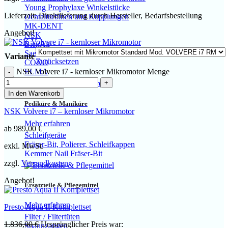
Young Prophylaxe Winkelstücke
Lieferzeit:
Direktlieferung durch Hersteller, Bedarfsbestellung
Dentalturbinen und Kupplungen
MK-DENT
Angebot!
NSK
BienAir
Saeshin
Variante
Zurücksetzen
COXO
NSK Volvere i7 - kernloser Mikromotor Menge
ELMA
In den Warenkorb
Pediküre & Maniküre
NSK Volvere i7 – kernloser Mikromotor
Mehr erfahren
ab
989,00
€
Schleifgeräte
Fräser-Bit, Polierer, Schleifkappen
exkl. MwSt.
Kemmer Nail Fräser-Bit
zzgl.
Versandkosten
Angebot!
Ersatzteile & Pflegemittel
Mehr erfahren
Presto Aqua II Komplettset
Filter / Filtertüten
1.836,00
€
Ursprünglicher Preis war:
Spannzangen