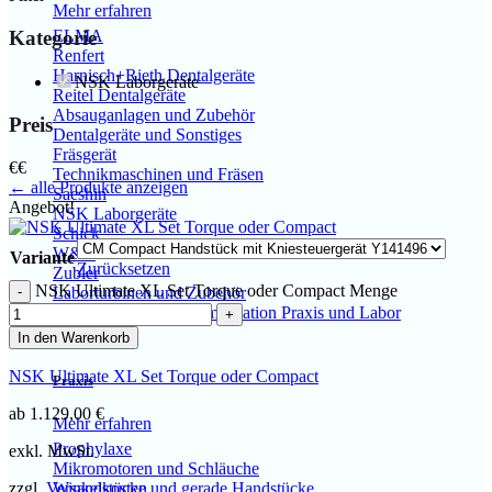
Mehr erfahren
Kategorie
ELMA
Renfert
Harnisch+Rieth Dentalgeräte
NSK Laborgeräte
Reitel Dentalgeräte
Absauganlagen und Zubehör
Preis
Dentalgeräte und Sonstiges
Fräsgerät
€
€
Technikmaschinen und Fräsen
← alle Produkte anzeigen
Saeshin
Angebot!
NSK Laborgeräte
Schick
W&H
Variante
Zurücksetzen
Zubler
NSK Ultimate XL Set Torque oder Compact Menge
Laborturbinen und Zubehör
Lichthärtegeräte, Polymerisation Praxis und Labor
In den Warenkorb
NSK Ultimate XL Set Torque oder Compact
Praxis
ab
1.129,00
€
Mehr erfahren
Prophylaxe
exkl. MwSt.
Mikromotoren und Schläuche
zzgl.
Versandkosten
Winkelstücke und gerade Handstücke