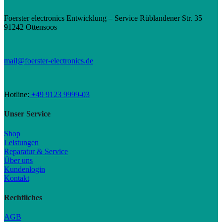
Foerster electronics Entwicklung – Service Rüblandener Str. 35
91242 Ottensoos
mail@foerster-electronics.de
Hotline:
+49 9123 9999-03
Unser Service
Shop
Leistungen
Reparatur & Service
Über uns
Kundenlogin
Kontakt
Rechtliches
AGB