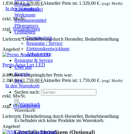
1.836,00 €
1.329,00
€
Aktueller Preis ist: 1.329,00 €.
(zzgl. MwSt)
Rotoren
In den Warenkorb
Anschlußkabel
Werkzeuge
exkl. MwSt.
Reinigungsmittel
Pflegesprays
zzgl.
Versandkosten
Leistungen
Dentaltechnik
Lieferzeit:
Direktlieferung durch Hersteller, Bedarfsbestellung
Reparatur / Service
Elektronikentwicklung
Angebot!
Abholservice
Reparatur & Service
Presto Aqua Lux LED
Über uns
Kontakt
2.399,00
€
Ursprünglicher Preis war:
2.399,00 €
1.759,00
€
Aktueller Preis ist: 1.759,00 €.
(zzgl. MwSt)
Jobs
In den Warenkorb
Suchen nach:
exkl. MwSt.
zzgl.
Versandkosten
Warenkorb
Lieferzeit:
Direktlieferung durch Hersteller, Bedarfsbestellung
Es befinden sich keine Produkte im Warenkorb.
Angebot!
Gutschein hinzufügen
(Optional)