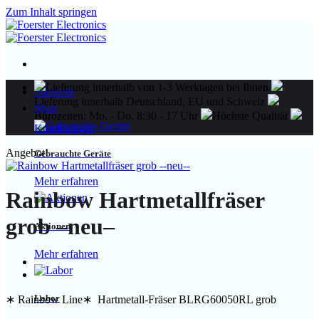
Zum Inhalt springen
Lieferung innerhalb von 1-3 Werktagen bei Ihnen
Startseite
Lieferung innerhalb Deutschland, EU und Schweiz
Shop
Bürozeiten: Mo. - Do. 8:30 - 17 Uhr
Höchste Qualität
Kundenlogin
Angebot!
Gebrauchte Geräte
Mehr erfahren
Rainbow Hartmetallfräser
grob –neu–
Aktionen
Mehr erfahren
Labor
∗ Rainbow Line∗ Hartmetall-Fräser BLRG60050RL grob