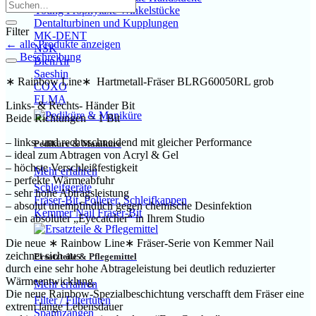
Young Prophylaxe Winkelstücke
Dentalturbinen und Kupplungen
Filter
MK-DENT
← alle Produkte anzeigen
NSK
Beschreibung
BienAir
Saeshin
∗ Rainbow Line∗ Hartmetall-Fräser BLRG60050RL grob
COXO
ELMA
Links- & Rechts- Händer Bit
Beide Richtungen = 1 Bit
– links- und rechtsschneidend mit gleicher Performance
Pediküre & Maniküre
– ideal zum Abtragen von Acryl & Gel
– höchste Verschleißfestigkeit
Mehr erfahren
– perfekte Wärmeabfuhr
Schleifgeräte
– sehr hohe Abtragsleistung
Fräser-Bit, Polierer, Schleifkappen
– absolut unempfindlich gegen chemische Desinfektion
Kemmer Nail Fräser-Bit
– ein absoluter „Eyecatcher“ in Ihrem Studio
Die neue ∗ Rainbow Line∗ Fräser-Serie von Kemmer Nail
zeichnet sich aus
Ersatzteile & Pflegemittel
durch eine sehr hohe Abtrageleistung bei deutlich reduzierter
Wärmeentwicklung.
Mehr erfahren
Die neue Rainbow-Spezialbeschichtung verschafft dem Fräser eine
Filter / Filtertüten
extrem lange Lebensdauer
Spannzangen