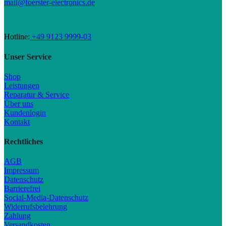
mail@foerster-electronics.de
Hotline:
+49 9123 9999-03
Unser Service
Shop
Leistungen
Reparatur & Service
Über uns
Kundenlogin
Kontakt
Rechtliches
AGB
Impressum
Datenschutz
Barrierefrei
Social-Media-Datenschutz
Widerrufsbelehrung
Zahlung
Versandkosten