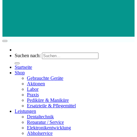
Suchen nach:
Startseite
Shop
Gebrauchte Geräte
Aktionen
Labor
Praxis
Pediküre & Maniküre
Ersatzteile & Pflegemittel
Leistungen
Dentaltechnik
Reparatur / Service
Elektronikentwicklung
Abholservice