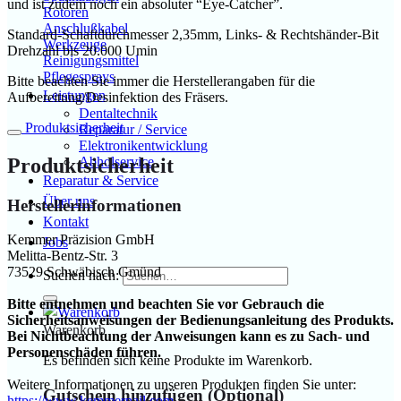
und ist zudem noch ein absoluter “Eye-Catcher”.
Rotoren
Anschlußkabel
Standard-Schaftdurchmesser 2,35mm, Links- & Rechtshänder-Bit
Werkzeuge
Drehzahl bis 20.000 Umin
Reinigungsmittel
Pflegesprays
Bitte beachten Sie immer die Herstellerangaben für die
Leistungen
Aufbereitung/Desinfektion des Fräsers.
Dentaltechnik
Produktsicherheit
Reparatur / Service
Elektronikentwicklung
Produktsicherheit
Abholservice
Reparatur & Service
Über uns
Herstellerinformationen
Kontakt
Kemmer Präzision GmbH
Jobs
Melitta-Bentz-Str. 3
73529 Schwäbisch Gmünd
Suchen nach:
Bitte entnehmen und beachten Sie vor Gebrauch die
Sicherheitsanweisungen der Bedienungsanleitung des Produkts.
Warenkorb
Bei Nichtbeachtung der Anweisungen kann es zu Sach- und
Personenschäden führen.
Es befinden sich keine Produkte im Warenkorb.
Weitere Informationen zu unseren Produkten finden Sie unter:
Gutschein hinzufügen
(Optional)
https://www.kemmernail.com