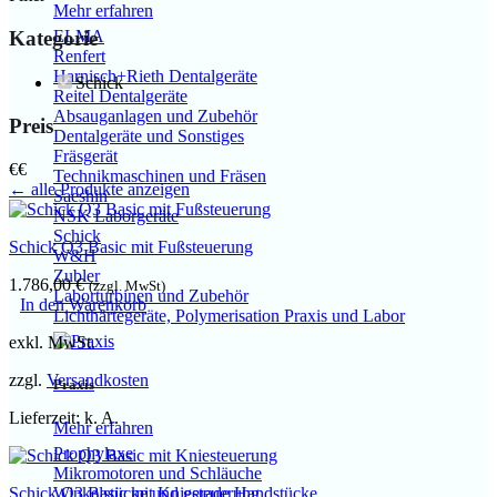
Mehr erfahren
Kategorie
ELMA
Renfert
Harnisch+Rieth Dentalgeräte
Schick
Reitel Dentalgeräte
Absauganlagen und Zubehör
Preis
Dentalgeräte und Sonstiges
Fräsgerät
€
€
Technikmaschinen und Fräsen
← alle Produkte anzeigen
Saeshin
NSK Laborgeräte
Schick
Schick Q3 Basic mit Fußsteuerung
W&H
Zubler
1.786,00
€
(zzgl. MwSt)
Laborturbinen und Zubehör
In den Warenkorb
Lichthärtegeräte, Polymerisation Praxis und Labor
exkl. MwSt.
zzgl.
Versandkosten
Praxis
Lieferzeit:
k. A.
Mehr erfahren
Prophylaxe
Mikromotoren und Schläuche
Schick Q3 Basic mit Kniesteuerung
Winkelstücke und gerade Handstücke