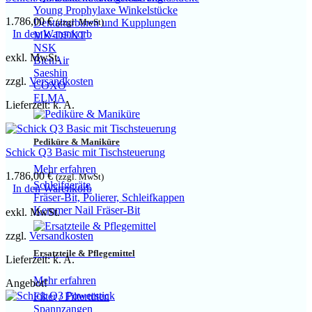
Young Prophylaxe Winkelstücke
1.786,00
€
(zzgl. MwSt)
Dentalturbinen und Kupplungen
In den Warenkorb
MK-DENT
NSK
exkl. MwSt.
BienAir
Saeshin
zzgl.
Versandkosten
COXO
ELMA
Lieferzeit:
k. A.
Pediküre & Maniküre
Schick Q3 Basic mit Tischsteuerung
Mehr erfahren
1.786,00
€
(zzgl. MwSt)
Schleifgeräte
In den Warenkorb
Fräser-Bit, Polierer, Schleifkappen
Kemmer Nail Fräser-Bit
exkl. MwSt.
zzgl.
Versandkosten
Ersatzteile & Pflegemittel
Lieferzeit:
k. A.
Mehr erfahren
Angebot!
Filter / Filtertüten
Spannzangen