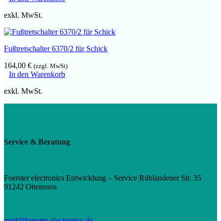
exkl. MwSt.
Fußtretschalter 6370/2 für Schick
164,00
€
(zzgl. MwSt)
In den Warenkorb
exkl. MwSt.
Service & Beratung
Foerster electronics Entwicklung – Service Rüblandener Str. 35
91242 Ottensoos
mail@foerster-electronics.de