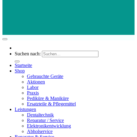
Suchen nach:
Startseite
Shop
Gebrauchte Geräte
Aktionen
Labor
Praxis
Pediküre & Maniküre
Ersatzteile & Pflegemittel
Leistungen
Dentaltechnik
Reparatur / Service
Elektronikentwicklung
Abholservice
Reparatur & Service