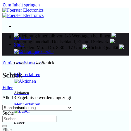
Zum Inhalt springen
Lieferung innerhalb von 1-3 Werktagen bei Ihnen
Startseite
Lieferung innerhalb Deutschland, EU und Schweiz
Shop
Bürozeiten: Mo. - Do. 8:30 - 17 Uhr
Höchste Qualität
Kundenlogin
Zurück zur Startseite
Schick
Gebrauchte Geräte
Schick
Mehr erfahren
Filter
Aktionen
Alle 13 Ergebnisse werden angezeigt
Mehr erfahren
Suche
Labor
Filter