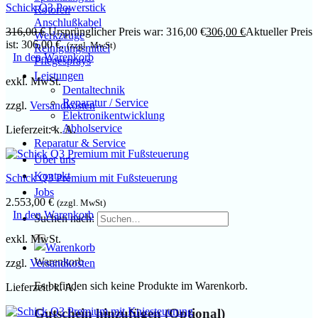
Schick Q3 Powerstick
Rotoren
Anschlußkabel
316,00
€
Ursprünglicher Preis war: 316,00 €
306,00
€
Aktueller Preis
Werkzeuge
ist: 306,00 €.
(zzgl. MwSt)
Reinigungsmittel
In den Warenkorb
Pflegesprays
Leistungen
exkl. MwSt.
Dentaltechnik
Reparatur / Service
zzgl.
Versandkosten
Elektronikentwicklung
Abholservice
Lieferzeit:
k. A.
Reparatur & Service
Über uns
Kontakt
Schick Q3 Premium mit Fußsteuerung
Jobs
2.553,00
€
(zzgl. MwSt)
In den Warenkorb
Suchen nach:
exkl. MwSt.
Warenkorb
zzgl.
Versandkosten
Es befinden sich keine Produkte im Warenkorb.
Lieferzeit:
k. A.
Gutschein hinzufügen
(Optional)