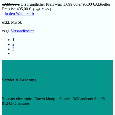
1.699,00
€
Ursprünglicher Preis war: 1.699,00 €
495,00
€
Aktueller
Preis ist: 495,00 €.
(zzgl. MwSt)
In den Warenkorb
exkl. MwSt.
zzgl.
Versandkosten
1
2
3
Service & Beratung
Foerster electronics Entwicklung – Service Rüblandener Str. 35
91242 Ottensoos