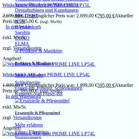
Young Prophylaxe Winkelstücke
Winkelstück MK-dent PRIME LINE LP15L
Dentalturbinen und Kupplungen
2.699,00
€
Ursprünglicher Preis war: 2.699,00 €
795,00
€
Aktueller
MK-DENT
Preis ist: 795,00 €.
NSK
(zzgl. MwSt)
In den Warenkorb
BienAir
Saeshin
exkl. MwSt.
COXO
ELMA
zzgl.
Versandkosten
Angebot!
Pediküre & Maniküre
Winkelstück MK-dent PRIME LINE LP54L
Mehr erfahren
Schleifgeräte
1.899,00
€
Ursprünglicher Preis war: 1.899,00 €
595,00
€
Aktueller
Fräser-Bit, Polierer, Schleifkappen
Preis ist: 595,00 €.
(zzgl. MwSt)
Kemmer Nail Fräser-Bit
In den Warenkorb
exkl. MwSt.
Ersatzteile & Pflegemittel
zzgl.
Versandkosten
Mehr erfahren
Angebot!
Filter / Filtertüten
Spannzangen