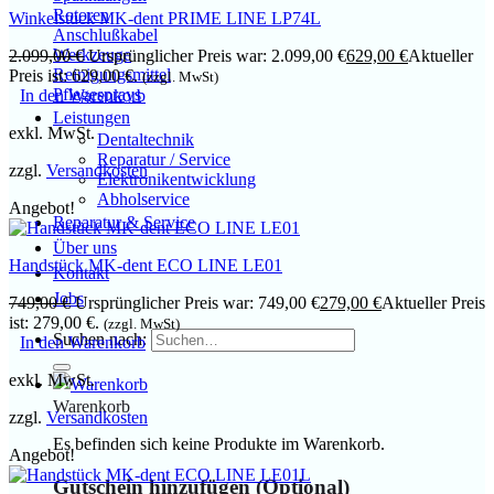
Rotoren
Winkelstück MK-dent PRIME LINE LP74L
Anschlußkabel
Werkzeuge
2.099,00
€
Ursprünglicher Preis war: 2.099,00 €
629,00
€
Aktueller
Reinigungsmittel
Preis ist: 629,00 €.
(zzgl. MwSt)
Pflegesprays
In den Warenkorb
Leistungen
exkl. MwSt.
Dentaltechnik
Reparatur / Service
zzgl.
Versandkosten
Elektronikentwicklung
Abholservice
Angebot!
Reparatur & Service
Über uns
Handstück MK-dent ECO LINE LE01
Kontakt
Jobs
749,00
€
Ursprünglicher Preis war: 749,00 €
279,00
€
Aktueller Preis
ist: 279,00 €.
(zzgl. MwSt)
Suchen nach:
In den Warenkorb
exkl. MwSt.
Warenkorb
zzgl.
Versandkosten
Es befinden sich keine Produkte im Warenkorb.
Angebot!
Gutschein hinzufügen
(Optional)