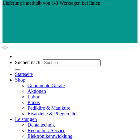
Lieferung innerhalb von 1-3 Werktagen bei Ihnen
Suchen nach:
Startseite
Shop
Gebrauchte Geräte
Aktionen
Labor
Praxis
Pediküre & Maniküre
Ersatzteile & Pflegemittel
Leistungen
Dentaltechnik
Reparatur / Service
Elektronikentwicklung