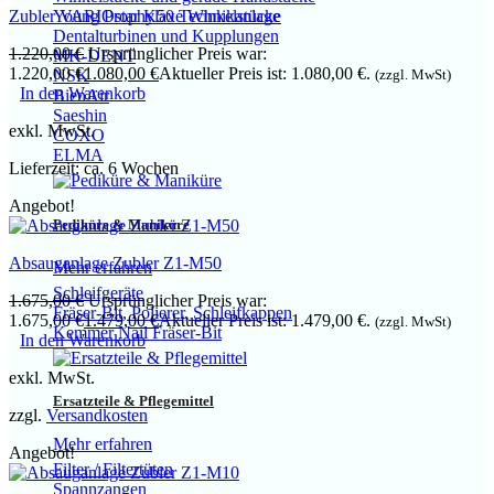
Zubler VARIOstar K50 Technikanlage
Young Prophylaxe Winkelstücke
Dentalturbinen und Kupplungen
1.220,00
€
Ursprünglicher Preis war:
MK-DENT
1.220,00 €
1.080,00
€
Aktueller Preis ist: 1.080,00 €.
(zzgl. MwSt)
NSK
In den Warenkorb
BienAir
Saeshin
exkl. MwSt.
COXO
ELMA
Lieferzeit:
ca. 6 Wochen
Angebot!
Pediküre & Maniküre
Absauganlage Zubler Z1-M50
Mehr erfahren
Schleifgeräte
1.675,00
€
Ursprünglicher Preis war:
Fräser-Bit, Polierer, Schleifkappen
1.675,00 €
1.479,00
€
Aktueller Preis ist: 1.479,00 €.
(zzgl. MwSt)
Kemmer Nail Fräser-Bit
In den Warenkorb
exkl. MwSt.
Ersatzteile & Pflegemittel
zzgl.
Versandkosten
Mehr erfahren
Angebot!
Filter / Filtertüten
Spannzangen