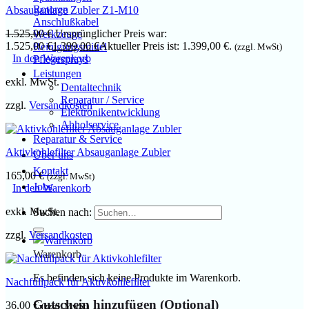
Rotoren
Absauganlage Zubler Z1-M10
Anschlußkabel
1.525,00
€
Ursprünglicher Preis war:
Werkzeuge
1.525,00 €
1.399,00
€
Aktueller Preis ist: 1.399,00 €.
Reinigungsmittel
(zzgl. MwSt)
In den Warenkorb
Pflegesprays
Leistungen
exkl. MwSt.
Dentaltechnik
Reparatur / Service
zzgl.
Versandkosten
Elektronikentwicklung
Abholservice
Reparatur & Service
Aktivkohlefilter Absauganlage Zubler
Über uns
Kontakt
165,00
€
(zzgl. MwSt)
Jobs
In den Warenkorb
exkl. MwSt.
Suchen nach:
zzgl.
Versandkosten
Warenkorb
Es befinden sich keine Produkte im Warenkorb.
Nachfüllpack für Aktivkohlefilter
Gutschein hinzufügen
(Optional)
36,00
€
(zzgl. MwSt)