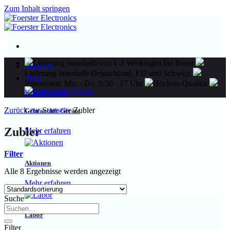
Zum Inhalt springen
Lieferung innerhalb von 1-3 Werktagen bei Ihnen
Startseite
Lieferung innerhalb Deutschland, EU und Schweiz
Shop
Bürozeiten: Mo. - Do. 8:30 - 17 Uhr
Höchste Qualität
Kundenlogin
Zurück zur Startseite
Zubler
Gebrauchte Geräte
Zubler
Mehr erfahren
Filter
Aktionen
Alle 8 Ergebnisse werden angezeigt
Mehr erfahren
Suche
Labor
Filter