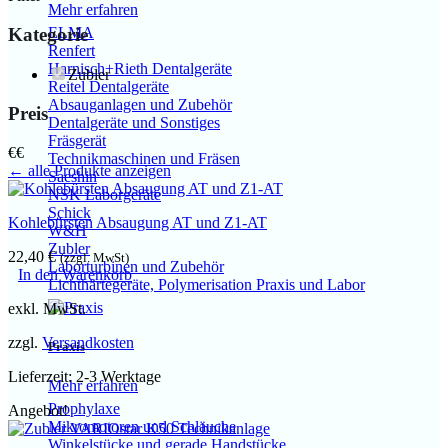
Mehr erfahren
Kategorie
ELMA
Renfert
Harnisch+Rieth Dentalgeräte
Zubler
Reitel Dentalgeräte
Absauganlagen und Zubehör
Preis
Dentalgeräte und Sonstiges
Fräsgerät
€
€
Technikmaschinen und Fräsen
← alle Produkte anzeigen
Saeshin
NSK Laborgeräte
Schick
Kohlebürsten Absaugung AT und Z1-AT
W&H
Zubler
22,40
€
(zzgl. MwSt)
Laborturbinen und Zubehör
In den Warenkorb
Lichthärtegeräte, Polymerisation Praxis und Labor
exkl. MwSt.
zzgl.
Versandkosten
Praxis
Lieferzeit:
2-3 Werktage
Mehr erfahren
Prophylaxe
Angebot!
Mikromotoren und Schläuche
Winkelstücke und gerade Handstücke