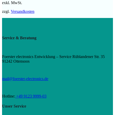
exkl. MwSt.
zzgl.
Versandkosten
Service & Beratung
Foerster electronics Entwicklung – Service Rüblandener Str. 35
91242 Ottensoos
mail@foerster-electronics.de
Hotline:
+49 9123 9999-03
Unser Service