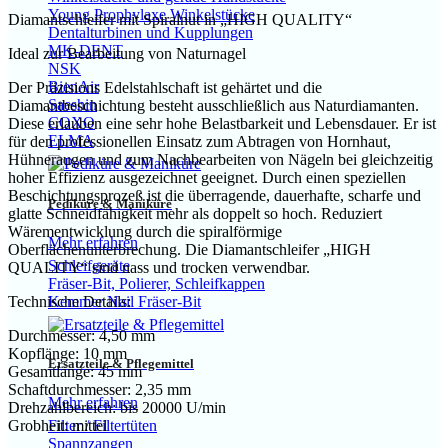
Young Prophylaxe Winkelstücke
Diamantschleifer mit Spiralnut in „HIGH QUALITY“
Dentalturbinen und Kupplungen
MK-DENT
Ideal zur Bearbeitung von Naturnagel
NSK
BienAir
Der Präzisions Edelstahlschaft ist gehärtet und die
Saeshin
Diamantbeschichtung besteht ausschließlich aus Naturdiamanten.
COXO
Diese erlauben eine sehr hohe Belastbarkeit und Lebensdauer. Er ist
ELMA
für den professionellen Einsatz zum Abtragen von Hornhaut,
Hühneraugen und zum Nachbearbeiten von Nägeln bei gleichzeitig
hoher Effizienz ausgezeichnet geeignet. Durch einen speziellen
Beschichtungsprozeß ist die überragende, dauerhafte, scharfe und
Pediküre & Maniküre
glatte Schneidfähigkeit mehr als doppelt so hoch. Reduziert
Wärementwicklung durch die spiralförmige
Mehr erfahren
Oberflächenunterbrechung. Die Diamantschleifer „HIGH
Schleifgeräte
QUALITY“ sind nass und trocken verwendbar.
Fräser-Bit, Polierer, Schleifkappen
Kemmer Nail Fräser-Bit
Technische Details:
Durchmesser: 4,50 mm
Kopflänge: 10 mm
Ersatzteile & Pflegemittel
Gesamtlänge: 45 mm
Schaftdurchmesser: 2,35 mm
Mehr erfahren
Drehzahlbereich: bis 20000 U/min
Grobheit: mittel
Filter / Filtertüten
Spannzangen