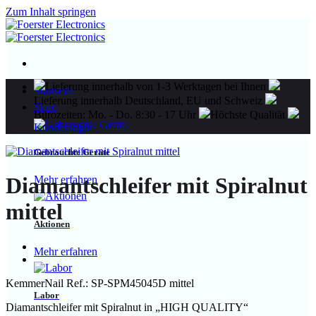
Zum Inhalt springen
Lieferung innerhalb von 1-3 Werktagen bei Ihnen
Startseite
Lieferung innerhalb Deutschland, EU und Schweiz
Shop
Bürozeiten: Mo. - Do. 8:30 - 17 Uhr
Höchste Qualität
Kundenlogin
Gebrauchte Geräte
Diamantschleifer mit Spiralnut
Mehr erfahren
mittel
Aktionen
Mehr erfahren
KemmerNail Ref.: SP-SPM45045D mittel
Labor
Diamantschleifer mit Spiralnut in „HIGH QUALITY“