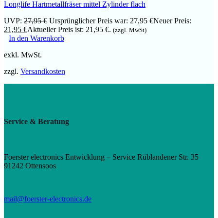
Longlife Hartmetallfräser mittel Zylinder flach
UVP:
27,95
€
Ursprünglicher Preis war: 27,95 €
Neuer Preis:
21,95
€
Aktueller Preis ist: 21,95 €.
(zzgl. MwSt)
In den Warenkorb
exkl. MwSt.
zzgl.
Versandkosten
Service & Beratung
Foerster electronics Entwicklung – Service Rüblandener Str. 35
91242 Ottensoos
mail@foerster-electronics.de