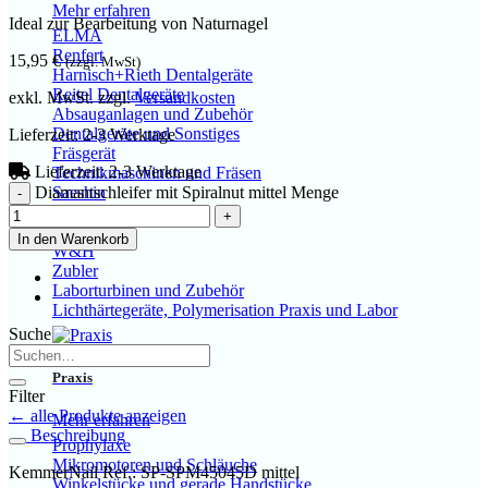
Mehr erfahren
Ideal zur Bearbeitung von Naturnagel
ELMA
Renfert
15,95
€
(zzgl. MwSt)
Harnisch+Rieth Dentalgeräte
Reitel Dentalgeräte
exkl. MwSt.
zzgl.
Versandkosten
Absauganlagen und Zubehör
Dentalgeräte und Sonstiges
Lieferzeit:
2-3 Werktage
Fräsgerät
Lieferzeit:
2-3 Werktage
Technikmaschinen und Fräsen
Diamantschleifer mit Spiralnut mittel Menge
Saeshin
NSK Laborgeräte
Schick
In den Warenkorb
W&H
Zubler
Laborturbinen und Zubehör
Lichthärtegeräte, Polymerisation Praxis und Labor
Suche
Praxis
Filter
← alle Produkte anzeigen
Mehr erfahren
Beschreibung
Prophylaxe
Mikromotoren und Schläuche
KemmerNail Ref.: SP-SPM45045D mittel
Winkelstücke und gerade Handstücke