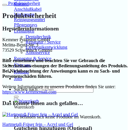
Produktsicherheit
Rotoren
Anschlußkabel
Produktsicherheit
Werkzeuge
Reinigungsmittel
Pflegesprays
Herstellerinformationen
Leistungen
Dentaltechnik
Kemmer Präzision GmbH
Reparatur / Service
Melitta-Bentz-Str. 3
Elektronikentwicklung
73529 Schwäbisch Gmünd
Abholservice
Reparatur & Service
Bitte entnehmen und beachten Sie vor Gebrauch die
Über uns
Sicherheitsanweisungen der Bedienungsanleitung des Produkts.
Bei Nichtbeachtung der Anweisungen kann es zu Sach- und
Kontakt
Personenschäden führen.
Jobs
Weitere Informationen zu unseren Produkten finden Sie unter:
Suchen nach:
https://www.kemmernail.com
Das könnte Ihnen auch gefallen…
Warenkorb
Es befinden sich keine Produkte im Warenkorb.
Hartmetall-Fräser fein – Acryl und Gel
Gutschein hinzufügen
(Optional)