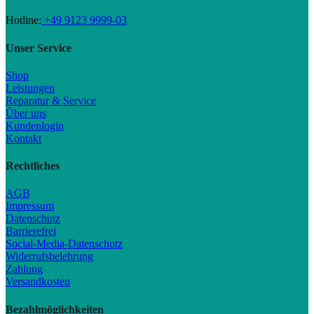
Hotline:
+49 9123 9999-03
Unser Service
Shop
Leistungen
Reparatur & Service
Über uns
Kundenlogin
Kontakt
Rechtliches
AGB
Impressum
Datenschutz
Barrierefrei
Social-Media-Datenschutz
Widerrufsbelehrung
Zahlung
Versandkosten
Bezahlmöglichkeiten