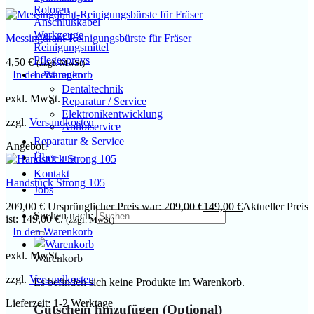
Rotoren
Anschlußkabel
Werkzeuge
Messingdraht-Reinigungsbürste für Fräser
Reinigungsmittel
Pflegesprays
4,50
€
(zzgl. MwSt)
Leistungen
In den Warenkorb
Dentaltechnik
exkl. MwSt.
Reparatur / Service
Elektronikentwicklung
zzgl.
Versandkosten
Abholservice
Reparatur & Service
Angebot!
Über uns
Kontakt
Handstück Strong 105
Jobs
209,00
€
Ursprünglicher Preis war: 209,00 €
149,00
€
Aktueller Preis
Suchen nach:
ist: 149,00 €.
(zzgl. MwSt)
In den Warenkorb
exkl. MwSt.
Warenkorb
zzgl.
Versandkosten
Es befinden sich keine Produkte im Warenkorb.
Lieferzeit:
1-2 Werktage
Gutschein hinzufügen
(Optional)