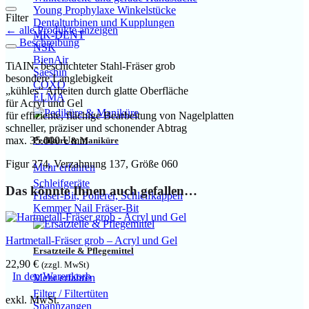
Young Prophylaxe Winkelstücke
Filter
Dentalturbinen und Kupplungen
← alle Produkte anzeigen
MK-DENT
Beschreibung
NSK
BienAir
TiAIN- beschichteter Stahl-Fräser grob
Saeshin
besondere Langlebigkeit
COXO
„kühles“ Arbeiten durch glatte Oberfläche
ELMA
für Acryl und Gel
für effiziente, flächige Bearbeitung von Nagelplatten
schneller, präziser und schonender Abtrag
max. 35.000 Umin
Pediküre & Maniküre
Figur 274, Verzahnung 137, Größe 060
Mehr erfahren
Schleifgeräte
Das könnte Ihnen auch gefallen…
Fräser-Bit, Polierer, Schleifkappen
Kemmer Nail Fräser-Bit
Hartmetall-Fräser grob – Acryl und Gel
Ersatzteile & Pflegemittel
22,90
€
(zzgl. MwSt)
In den Warenkorb
Mehr erfahren
Filter / Filtertüten
exkl. MwSt.
Spannzangen