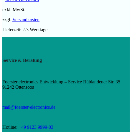
exkl. MwSt.
zzgl.
Versandkosten
Lieferzeit:
2-3 Werktage
Service & Beratung
Foerster electronics Entwicklung – Service Rüblandener Str. 35
91242 Ottensoos
mail@foerster-electronics.de
Hotline:
+49 9123 9999-03