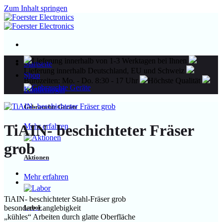
Zum Inhalt springen
Lieferung innerhalb von 1-3 Werktagen bei Ihnen
Startseite
Lieferung innerhalb Deutschland, EU und Schweiz
Shop
Bürozeiten: Mo. - Do. 8:30 - 17 Uhr
Höchste Qualität
Kundenlogin
Gebrauchte Geräte
TiAIN- beschichteter Fräser
Mehr erfahren
grob
Aktionen
Mehr erfahren
TiAIN- beschichteter Stahl-Fräser grob
Labor
besondere Langlebigkeit
„kühles“ Arbeiten durch glatte Oberfläche