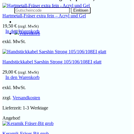
Hartmetall-Fräser extra fein – Acryl und Gel
19,50
€
(zzgl. MwSt)
In den Warenkorb
exkl. MwSt.
Handstückkabel Saeshin Strong 105/106/108EI glatt
29,00
€
(zzgl. MwSt)
In den Warenkorb
exkl. MwSt.
zzgl.
Versandkosten
Lieferzeit:
1-3 Werktage
Angebot!
Keramik Fräser-Bit grob