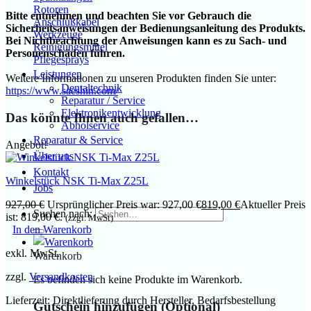
Rotoren
Bitte entnehmen und beachten Sie vor Gebrauch die
Anschlußkabel
Sicherheitsanweisungen der Bedienungsanleitung des Produkts.
Werkzeuge
Bei Nichtbeachtung der Anweisungen kann es zu Sach- und
Reinigungsmittel
Personenschäden führen.
Pflegesprays
Leistungen
Weitere Informationen zu unseren Produkten finden Sie unter:
Dentaltechnik
https://www.saeshin.com/
Reparatur / Service
Elektronikentwicklung
Das könnte Ihnen auch gefallen…
Abholservice
Reparatur & Service
Angebot!
Über uns
Kontakt
Winkelstück NSK Ti-Max Z25L
Jobs
927,00
€
Ursprünglicher Preis war: 927,00 €
819,00
€
Aktueller Preis
Suchen nach:
ist: 819,00 €.
(zzgl. MwSt)
In den Warenkorb
exkl. MwSt.
Warenkorb
zzgl.
Versandkosten
Es befinden sich keine Produkte im Warenkorb.
Lieferzeit:
Direktlieferung durch Hersteller, Bedarfsbestellung
Gutschein hinzufügen
(Optional)