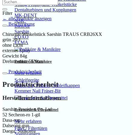
Young Prophylaxe Winkelstücke
Dentalturbinen und Kupplungen
Filter
MK-DENT
← alle Produkte anzeigen
NSK
Beschreibung
BienAir
Saeshin
Chirurgie-Winkelstück Saeshin TRAUS CRB26XX
COXO
grün 20:1
ELMA
ohne Licht
externes Spray
Gewicht 84g
Drehmoment 55Ncm
Pediküre & Maniküre
Produktsicherheit
Mehr erfahren
Schleifgeräte
Produktsicherheit
Fräser-Bit, Polierer, Schleifkappen
Kemmer Nail Fräser-Bit
Herstellerinformationen
Saeshin Precision Co. Ltd
Ersatzteile & Pflegemittel
52 Secheon-ro 1-gil
Dasa-eup
Mehr erfahren
Dalseong-gun
Filter / Filtertüten
Daegu, Südkorea
Spannzangen