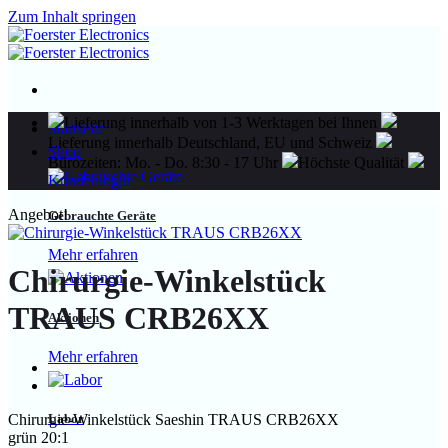
Zum Inhalt springen
Lieferung innerhalb von 1-3 Werktagen bei Ihnen
Startseite
Lieferung innerhalb Deutschland, EU und Schweiz
Shop
Bürozeiten: Mo. - Do. 8:30 - 17 Uhr
Höchste Qualität
Kundenlogin
Angebot!
Gebrauchte Geräte
Mehr erfahren
Chirurgie-Winkelstück
TRAUS CRB26XX
Aktionen
Mehr erfahren
Labor
Chirurgie-Winkelstück Saeshin TRAUS CRB26XX
grün 20:1