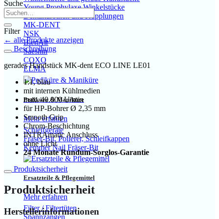
Suche
Young Prophylaxe Winkelstücke
Dentalturbinen und Kupplungen
MK-DENT
Filter
NSK
← alle Produkte anzeigen
BienAir
Beschreibung
Saeshin
COXO
gerades Handstück MK-dent ECO LINE LE01
ELMA
1:1, blau
mit internen Kühlmedien
max. 40.000 U/min
Pediküre & Maniküre
für HP-Bohrer Ø 2,35 mm
Smooth Grip
Mehr erfahren
Chrom-Beschichtung
Schleifgeräte
INTRAmatic Anschluss
Fräser-Bit, Polierer, Schleifkappen
ohne Licht
Kemmer Nail Fräser-Bit
24 Monate Rundum-Sorglos-Garantie
Produktsicherheit
Ersatzteile & Pflegemittel
Produktsicherheit
Mehr erfahren
Filter / Filtertüten
Herstellerinformationen
Spannzangen