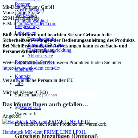
Rotoren
Mk-Dent Germany GmbH
Anschlußkabel
Marie-Curie-Straße 2
Werkzeuge
22941 Bargteheide
Reinigungsmittel
E-Mail:
info@mk-dent.com
Pflegesprays
Leistungen
Bitte entnehmen und beachten Sie vor Gebrauch die
Dentaltechnik
Sicherheitsanweisungen der Bedienungsanleitung des Produkts.
Reparatur / Service
Bei Nichtbeachtung der Anweisungen kann es zu Sach- und
Elektronikentwicklung
Personenschäden führen.
Abholservice
Reparatur & Service
Weitere Informationen zu unseren Produkten finden Sie unter:
https://www.mk-dent.com/de/
Über uns
Kontakt
Verantwortliche Person in der EU
Jobs
Michael Kleene (CEO)
Suchen nach:
Das könnte Ihnen auch gefallen…
Warenkorb
Angebot!
Es befinden sich keine Produkte im Warenkorb.
Handstück MK-dent PRIME LINE LP01L
Gutschein hinzufügen
(Optional)