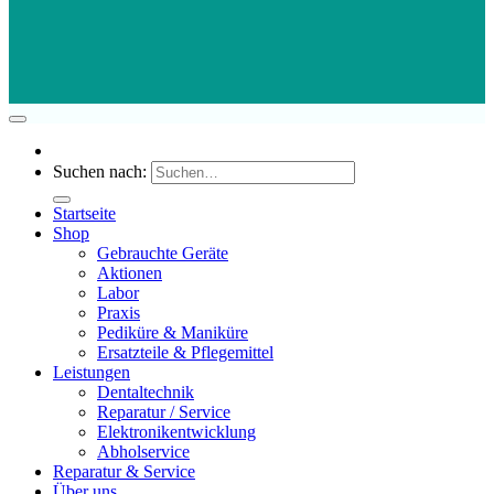
Suchen nach:
Startseite
Shop
Gebrauchte Geräte
Aktionen
Labor
Praxis
Pediküre & Maniküre
Ersatzteile & Pflegemittel
Leistungen
Dentaltechnik
Reparatur / Service
Elektronikentwicklung
Abholservice
Reparatur & Service
Über uns