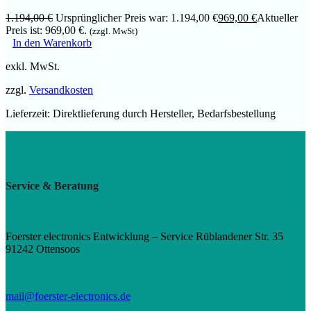
1.194,00
€
Ursprünglicher Preis war: 1.194,00 €
969,00
€
Aktueller
Preis ist: 969,00 €.
(zzgl. MwSt)
In den Warenkorb
exkl. MwSt.
zzgl.
Versandkosten
Lieferzeit:
Direktlieferung durch Hersteller, Bedarfsbestellung
Service & Beratung
Foerster electronics Entwicklung – Service Rüblandener Str. 35
91242 Ottensoos
mail@foerster-electronics.de