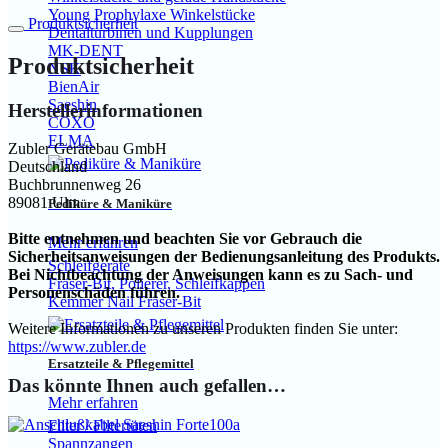
Young Prophylaxe Winkelstücke
Produktsicherheit
Dentalturbinen und Kupplungen
MK-DENT
Produktsicherheit
NSK
BienAir
Saeshin
Herstellerinformationen
COXO
ELMA
Zubler Gerätebau GmbH
Deutschland
Buchbrunnenweg 26
89081 Ulm
Pediküre & Maniküre
Bitte entnehmen und beachten Sie vor Gebrauch die
Mehr erfahren
Sicherheitsanweisungen der Bedienungsanleitung des Produkts.
Schleifgeräte
Bei Nichtbeachtung der Anweisungen kann es zu Sach- und
Fräser-Bit, Polierer, Schleifkappen
Personenschäden führen.
Kemmer Nail Fräser-Bit
Weitere Informationen zu unseren Produkten finden Sie unter:
https://www.zubler.de
Ersatzteile & Pflegemittel
Das könnte Ihnen auch gefallen…
Mehr erfahren
Filter / Filtertüten
Spannzangen