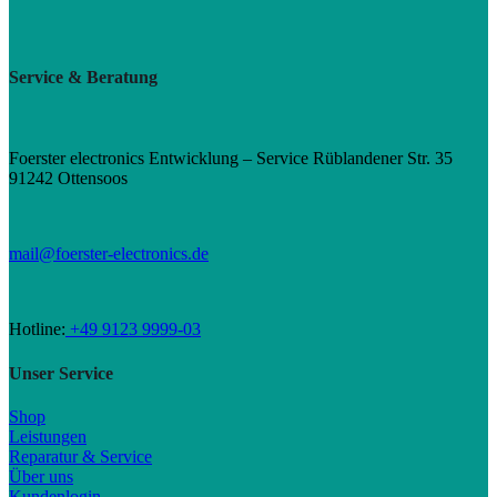
Service & Beratung
Foerster electronics Entwicklung – Service Rüblandener Str. 35
91242 Ottensoos
mail@foerster-electronics.de
Hotline:
+49 9123 9999-03
Unser Service
Shop
Leistungen
Reparatur & Service
Über uns
Kundenlogin