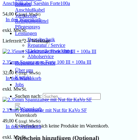
Anschlußkabel Saeshin Forte100a
Rotoren
Anschlußkabel
54,00
€
(zzgl. MwSt)
Werkzeuge
In den Warenkorb
Reinigungsmittel
Pflegesprays
exkl. MwSt.
Leistungen
Dentaltechnik
Lieferzeit:
2-3 Werktage
Reparatur / Service
Elektronikentwicklung
Abholservice
2.35mm Spannzange Forte 100 III + 100a III
Reparatur & Service
Über uns
32,00
€
(zzgl. MwSt)
Kontakt
In den Warenkorb
Jobs
exkl. MwSt.
Suchen nach:
2.35mm Spannzange mit Nut für KaVo SF
Warenkorb
49,00
€
(zzgl. MwSt)
Es befinden sich keine Produkte im Warenkorb.
In den Warenkorb
exkl. MwSt.
Gutschein hinzufügen
(Optional)