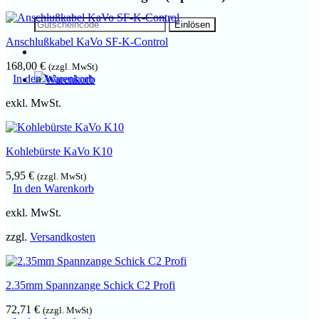
Anschlußkabel KaVo SF-K-Control
168,00
€
(zzgl. MwSt)
In den Warenkorb
exkl. MwSt.
Kohlebürste KaVo K10
5,95
€
(zzgl. MwSt)
In den Warenkorb
exkl. MwSt.
zzgl.
Versandkosten
2.35mm Spannzange Schick C2 Profi
72,71
€
(zzgl. MwSt)