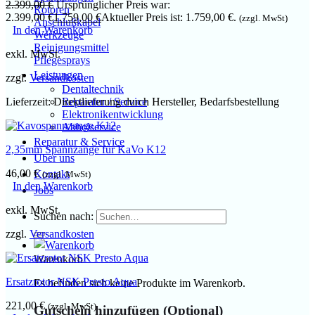
2.399,00
€
Ursprünglicher Preis war:
Rotoren
2.399,00 €
1.759,00
€
Aktueller Preis ist: 1.759,00 €.
(zzgl. MwSt)
Anschlußkabel
In den Warenkorb
Werkzeuge
Reinigungsmittel
exkl. MwSt.
Pflegesprays
Leistungen
zzgl.
Versandkosten
Dentaltechnik
Lieferzeit:
Direktlieferung durch Hersteller, Bedarfsbestellung
Reparatur / Service
Elektronikentwicklung
Abholservice
Reparatur & Service
2,35mm Spannzange für KaVo K12
Über uns
46,00
€
Kontakt
(zzgl. MwSt)
In den Warenkorb
Jobs
exkl. MwSt.
Suchen nach:
zzgl.
Versandkosten
Warenkorb
Ersatzrotor NSK Presto Aqua
Es befinden sich keine Produkte im Warenkorb.
221,00
€
(zzgl. MwSt)
Gutschein hinzufügen
(Optional)