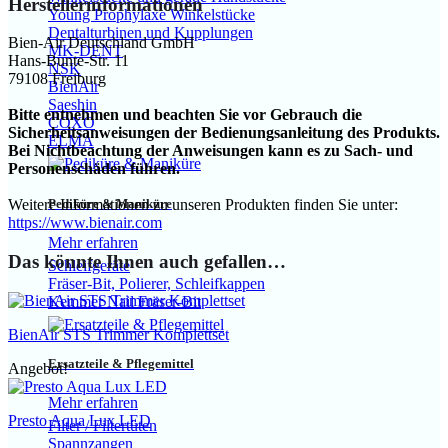
Herstellerinformationen
Young Prophylaxe Winkelstücke
Dentalturbinen und Kupplungen
Bien-Air Deutschland GmbH
MK-DENT
Hans-Bunte-Str. 11
NSK
79108 Freiburg
BienAir
Saeshin
Bitte entnehmen und beachten Sie vor Gebrauch die
COXO
Sicherheitsanweisungen der Bedienungsanleitung des Produkts.
ELMA
Bei Nichtbeachtung der Anweisungen kann es zu Sach- und
Personenschäden führen.
Pediküre & Maniküre
Weitere Informationen zu unseren Produkten finden Sie unter:
https://www.bienair.com
Mehr erfahren
Das könnte Ihnen auch gefallen…
Schleifgeräte
Fräser-Bit, Polierer, Schleifkappen
Kemmer Nail Fräser-Bit
BienAir STS Trimmer Komplettset
Ersatzteile & Pflegemittel
Angebot!
Mehr erfahren
Presto Aqua Lux LED
Filter / Filtertüten
Spannzangen