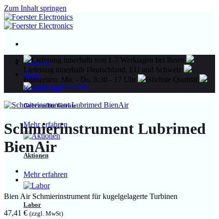
Zum Inhalt springen
Lieferung innerhalb von 1-3 Werktagen bei Ihnen
Startseite
Lieferung innerhalb Deutschland, EU und Schweiz
Shop
Bürozeiten: Mo. - Do. 8:30 - 17 Uhr
Höchste Qualität
Kundenlogin
Gebrauchte Geräte
Schmierinstrument Lubrimed
Mehr erfahren
BienAir
Aktionen
Mehr erfahren
Bien Air Schmierinstrument für kugelgelagerte Turbinen
Labor
47,41
€
(zzgl. MwSt)