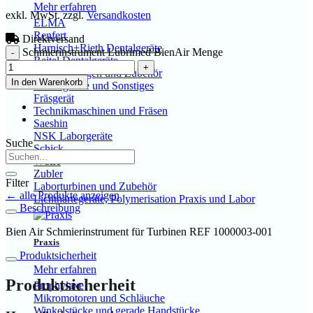
Mehr erfahren
exkl. MwSt.
zzgl.
Versandkosten
ELMA
Renfert
Direktversand
Harnisch+Rieth Dentalgeräte
Schmierinstrument Lubrimed BienAir Menge
Reitel Dentalgeräte
Absauganlagen und Zubehör
In den Warenkorb
Dentalgeräte und Sonstiges
Fräsgerät
Technikmaschinen und Fräsen
Saeshin
NSK Laborgeräte
Suche
Schick
W&H
Zubler
Filter
Laborturbinen und Zubehör
← alle Produkte anzeigen
Lichthärtegeräte, Polymerisation Praxis und Labor
Beschreibung
Bien Air Schmierinstrument für Turbinen REF 1000003-001
Praxis
Produktsicherheit
Mehr erfahren
Produktsicherheit
Prophylaxe
Mikromotoren und Schläuche
Winkelstücke und gerade Handstücke