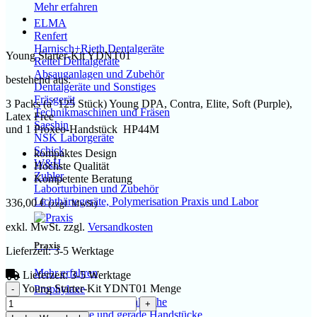
Mehr erfahren
ELMA
Renfert
Harnisch+Rieth Dentalgeräte
Young Starter-Kit YDNT01
Reitel Dentalgeräte
Absauganlagen und Zubehör
bestehend aus:
Dentalgeräte und Sonstiges
Fräsgerät
3 Packs (a´ 125 Stück) Young DPA, Contra, Elite, Soft (Purple),
Technikmaschinen und Fräsen
Latex Free
Saeshin
und 1 Proxeo-Handstück HP44M
NSK Laborgeräte
Schick
kompaktes Design
W&H
Höchste Qualität
Zubler
Kompetente Beratung
Laborturbinen und Zubehör
Lichthärtegeräte, Polymerisation Praxis und Labor
336,00
€
(zzgl. MwSt)
exkl. MwSt.
zzgl.
Versandkosten
Praxis
Lieferzeit:
3-5 Werktage
Mehr erfahren
Lieferzeit:
3-5 Werktage
Young Starter-Kit YDNT01 Menge
Prophylaxe
Mikromotoren und Schläuche
Winkelstücke und gerade Handstücke