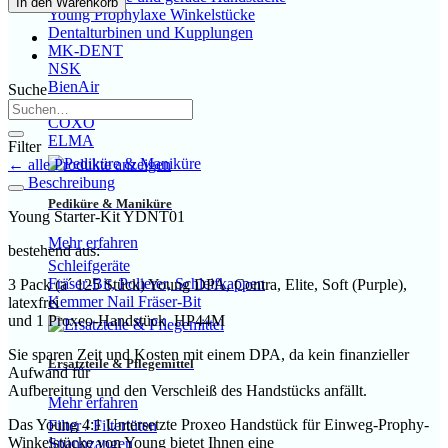
In den Warenkorb
Young Prophylaxe Winkelstücke
Dentalturbinen und Kupplungen
MK-DENT
NSK
BienAir
Suche
Saeshin
COXO
ELMA
Filter
← alle Produkte anzeigen
Beschreibung
Pediküre & Maniküre
Young Starter-Kit YDNT01
Mehr erfahren
bestehend aus:
Schleifgeräte
Fräser-Bit, Polierer, Schleifkappen
3 Pack (a´ 125 Stück) Young DPA, Contra, Elite, Soft (Purple),
Kemmer Nail Fräser-Bit
latexfrei
und 1 Proxeo-Handstück HP44M
Sie sparen Zeit und Kosten mit einem DPA, da kein finanzieller
Ersatzteile & Pflegemittel
Aufwand für
Aufbereitung und den Verschleiß des Handstücks anfällt.
Mehr erfahren
Das Young 4:1 Untersetzte Proxeo Handstück für Einweg-Prophy-
Filter / Filtertüten
Winkelstücke von Young bietet Ihnen eine
Spannzangen