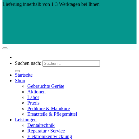
Lieferung innerhalb von 1-3 Werktagen bei Ihnen
Suchen nach:
Startseite
Shop
Gebrauchte Geräte
Aktionen
Labor
Praxis
Pediküre & Maniküre
Ersatzteile & Pflegemittel
Leistungen
Dentaltechnik
Reparatur / Service
Elektronikentwicklung