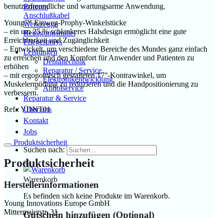
benutzerfreundliche und wartungsarme Anwendung.
Rotoren
Anschlußkabel
Young™ Einweg-Prophy-Winkelstücke
Werkzeuge
– ein um 25 % schlankeres Halsdesign ermöglicht eine gute
Reinigungsmittel
Erreichbarkeit und Zugänglichkeit
Pflegesprays
– Entwickelt, um verschiedene Bereiche des Mundes ganz einfach
Leistungen
zu erreichen und den Komfort für Anwender und Patienten zu
Dentaltechnik
erhöhen
Reparatur / Service
– mit ergonomisch gestalteten 17°-Kontrawinkel, um
Elektronikentwicklung
Muskelermüdung zu reduzieren und die Handpositionierung zu
Abholservice
verbessern.
Reparatur & Service
Ref.: YDNT01
Über uns
Kontakt
Jobs
Produktsicherheit
Suchen nach:
Produktsicherheit
Warenkorb
Herstellerinformationen
Es befinden sich keine Produkte im Warenkorb.
Young Innovations Europe GmbH
Mittermaierstr. 31
Gutschein hinzufügen
(Optional)