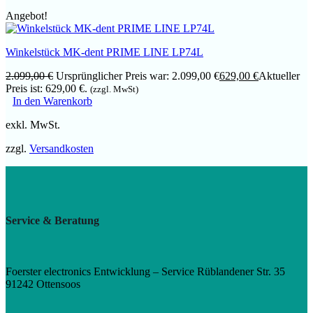
Angebot!
Winkelstück MK-dent PRIME LINE LP74L
2.099,00
€
Ursprünglicher Preis war: 2.099,00 €
629,00
€
Aktueller
Preis ist: 629,00 €.
(zzgl. MwSt)
In den Warenkorb
exkl. MwSt.
zzgl.
Versandkosten
Service & Beratung
Foerster electronics Entwicklung – Service Rüblandener Str. 35
91242 Ottensoos