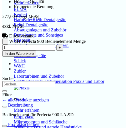
Höchste Qualität
Mehr erfahren
Kompetente Beratung
ELMA
Renfert
277,00
€
(zzgl. MwSt)
Harnisch+Rieth Dentalgeräte
Reitel Dentalgeräte
exkl. MwSt.
Absauganlagen und Zubehör
Dentalgeräte und Sonstiges
Direktversand
Fräsgerät
W&H Perfecta 900 Bedienelement Menge
Technikmaschinen und Fräsen
Saeshin
In den Warenkorb
NSK Laborgeräte
Schick
W&H
Zubler
Laborturbinen und Zubehör
Suche
Lichthärtegeräte, Polymerisation Praxis und Labor
Filter
Praxis
← alle Produkte anzeigen
Beschreibung
Mehr erfahren
Bedienelement für Perfecta 900 LA-9D
Prophylaxe
Mikromotoren und Schläuche
Produktsicherheit
Winkelstücke und gerade Handstücke