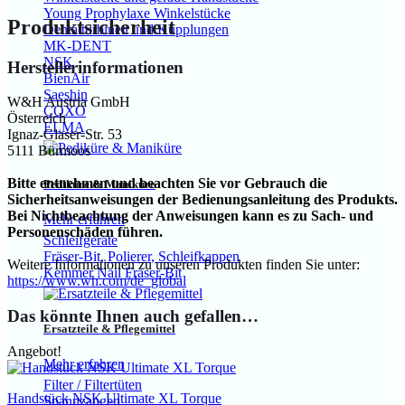
Young Prophylaxe Winkelstücke
Produktsicherheit
Dentalturbinen und Kupplungen
MK-DENT
NSK
Herstellerinformationen
BienAir
Saeshin
W&H Austria GmbH
COXO
Österreich
ELMA
Ignaz-Glaser-Str. 53
5111 Bürmoos
Bitte entnehmen und beachten Sie vor Gebrauch die
Pediküre & Maniküre
Sicherheitsanweisungen der Bedienungsanleitung des Produkts.
Bei Nichtbeachtung der Anweisungen kann es zu Sach- und
Mehr erfahren
Personenschäden führen.
Schleifgeräte
Fräser-Bit, Polierer, Schleifkappen
Weitere Informationen zu unseren Produkten finden Sie unter:
Kemmer Nail Fräser-Bit
https://www.wh.com/de_global
Das könnte Ihnen auch gefallen…
Ersatzteile & Pflegemittel
Angebot!
Mehr erfahren
Filter / Filtertüten
Handstück NSK Ultimate XL Torque
Spannzangen