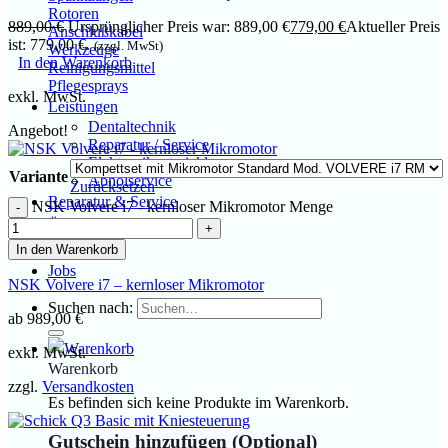
Rotoren
889,00
€
Ursprünglicher Preis war: 889,00 €
779,00
€
Aktueller Preis
Anschlußkabel
ist: 779,00 €.
(zzgl. MwSt)
Werkzeuge
In den Warenkorb
Reinigungsmittel
Pflegesprays
exkl. MwSt.
Leistungen
Dentaltechnik
Angebot!
Reparatur / Service
Elektronikentwicklung
Variante
Abholservice
Zurücksetzen
Reparatur & Service
NSK Volvere i7 - kernloser Mikromotor Menge
Über uns
Kontakt
In den Warenkorb
Jobs
NSK Volvere i7 – kernloser Mikromotor
Suchen nach:
ab
989,00
€
exkl. MwSt.
Warenkorb
zzgl.
Versandkosten
Es befinden sich keine Produkte im Warenkorb.
Gutschein hinzufügen
(Optional)