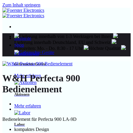
Zum Inhalt springen
Lieferung innerhalb von 1-3 Werktagen bei Ihnen
Startseite
Lieferung innerhalb Deutschland, EU und Schweiz
Shop
Bürozeiten: Mo. - Do. 8:30 - 17 Uhr
Höchste Qualität
Kundenlogin
Gebrauchte Geräte
W&H Perfecta 900
Mehr erfahren
Bedienelement
Aktionen
Mehr erfahren
Bedienelement für Perfecta 900 LA-9D
Labor
kompaktes Design