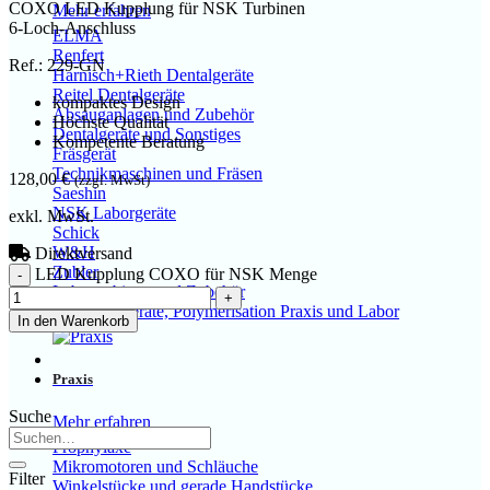
COXO LED Kupplung für NSK Turbinen
Mehr erfahren
6-Loch-Anschluss
ELMA
Renfert
Ref.: 229-GN
Harnisch+Rieth Dentalgeräte
Reitel Dentalgeräte
kompaktes Design
Absauganlagen und Zubehör
Höchste Qualität
Dentalgeräte und Sonstiges
Kompetente Beratung
Fräsgerät
Technikmaschinen und Fräsen
128,00
€
(zzgl. MwSt)
Saeshin
NSK Laborgeräte
exkl. MwSt.
Schick
W&H
Direktversand
Zubler
LED Kupplung COXO für NSK Menge
Laborturbinen und Zubehör
Lichthärtegeräte, Polymerisation Praxis und Labor
In den Warenkorb
Praxis
Suche
Mehr erfahren
Prophylaxe
Mikromotoren und Schläuche
Filter
Winkelstücke und gerade Handstücke