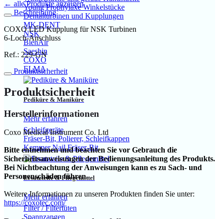
← alle Produkte anzeigen
Young Prophylaxe Winkelstücke
Beschreibung
Dentalturbinen und Kupplungen
MK-DENT
COXO LED Kupplung für NSK Turbinen
NSK
6-Loch-Anschluss
BienAir
Saeshin
Ref.: 229-GN
COXO
ELMA
Produktsicherheit
Produktsicherheit
Pediküre & Maniküre
Herstellerinformationen
Mehr erfahren
Schleifgeräte
Coxo Medical Instrument Co. Ltd
Fräser-Bit, Polierer, Schleifkappen
Kemmer Nail Fräser-Bit
Bitte entnehmen und beachten Sie vor Gebrauch die
Sicherheitsanweisungen der Bedienungsanleitung des Produkts.
Bei Nichtbeachtung der Anweisungen kann es zu Sach- und
Personenschäden führen.
Ersatzteile & Pflegemittel
Weitere Informationen zu unseren Produkten finden Sie unter:
Mehr erfahren
https://coxotec.com/
Filter / Filtertüten
Spannzangen