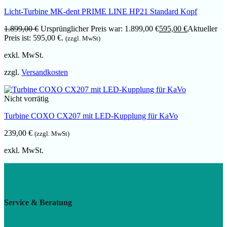
Licht-Turbine MK-dent PRIME LINE HP21 Standard Kopf
1.899,00
€
Ursprünglicher Preis war: 1.899,00 €
595,00
€
Aktueller
Preis ist: 595,00 €.
(zzgl. MwSt)
exkl. MwSt.
zzgl.
Versandkosten
Nicht vorrätig
Turbine COXO CX207 mit LED-Kupplung für KaVo
239,00
€
(zzgl. MwSt)
exkl. MwSt.
Service & Beratung