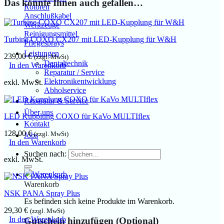
Das könnte Ihnen auch gefallen…
Rotoren
Anschlußkabel
Werkzeuge
Reinigungsmittel
Turbine COXO CX207 mit LED-Kupplung für W&H
Pflegesprays
Leistungen
239,00
€
(zzgl. MwSt)
Dentaltechnik
In den Warenkorb
Reparatur / Service
Elektronikentwicklung
exkl. MwSt.
Abholservice
Reparatur & Service
Über uns
LED Kupplung COXO für KaVo MULTIflex
Kontakt
128,00
€
(zzgl. MwSt)
Jobs
In den Warenkorb
Suchen nach:
exkl. MwSt.
Warenkorb
NSK PANA Spray Plus
Es befinden sich keine Produkte im Warenkorb.
29,30
€
(zzgl. MwSt)
In den Warenkorb
Gutschein hinzufügen
(Optional)