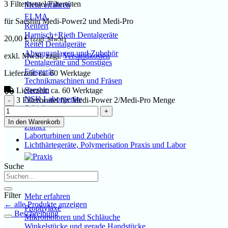
3 Filterbeutel/Filtertüten
Mehr erfahren
ELMA
für Saeshin Medi-Power2 und Medi-Pro
Renfert
Harnisch+Rieth Dentalgeräte
20,00
€
(zzgl. MwSt)
Reitel Dentalgeräte
Absauganlagen und Zubehör
exkl. MwSt.
zzgl.
Versandkosten
Dentalgeräte und Sonstiges
Fräsgerät
Lieferzeit:
ca. 60 Werktage
Technikmaschinen und Fräsen
Saeshin
Lieferzeit:
ca. 60 Werktage
NSK Laborgeräte
3 Filterbeutel für Medi-Power 2/Medi-Pro Menge
Schick
W&H
In den Warenkorb
Zubler
Laborturbinen und Zubehör
Lichthärtegeräte, Polymerisation Praxis und Labor
Suche
Praxis
Filter
Mehr erfahren
← alle Produkte anzeigen
Prophylaxe
Beschreibung
Mikromotoren und Schläuche
Winkelstücke und gerade Handstücke