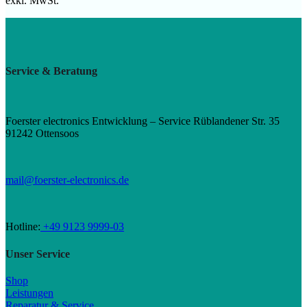
exkl. MwSt.
Service & Beratung
Foerster electronics Entwicklung – Service Rüblandener Str. 35
91242 Ottensoos
mail@foerster-electronics.de
Hotline:
+49 9123 9999-03
Unser Service
Shop
Leistungen
Reparatur & Service