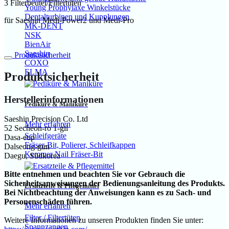
3 Filterbeutel/Filtertüten
Young Prophylaxe Winkelstücke
Dentalturbinen und Kupplungen
für Saeshin Medi-Power2 und Medi-Pro
MK-DENT
NSK
BienAir
Saeshin
Produktsicherheit
COXO
ELMA
Produktsicherheit
Herstellerinformationen
Pediküre & Maniküre
Saeshin Precision Co. Ltd
Mehr erfahren
52 Secheon-ro 1-gil
Schleifgeräte
Dasa-eup
Fräser-Bit, Polierer, Schleifkappen
Dalseong-gun
Kemmer Nail Fräser-Bit
Daegu, Südkorea
Bitte entnehmen und beachten Sie vor Gebrauch die
Sicherheitsanweisungen der Bedienungsanleitung des Produkts.
Ersatzteile & Pflegemittel
Bei Nichtbeachtung der Anweisungen kann es zu Sach- und
Personenschäden führen.
Mehr erfahren
Filter / Filtertüten
Weitere Informationen zu unseren Produkten finden Sie unter:
Spannzangen