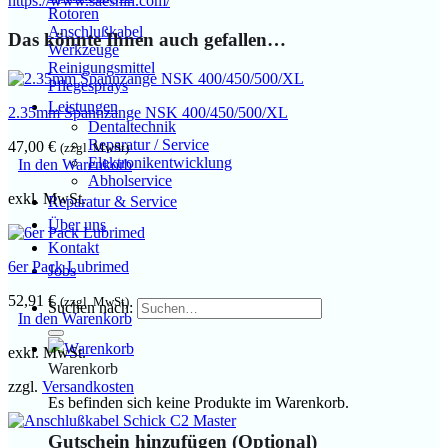
https://www.saeshin.com/
Rotoren
Anschlußkabel
Das könnte Ihnen auch gefallen…
Werkzeuge
Reinigungsmittel
Pflegesprays
Leistungen
2.35mm Spannzange NSK 400/450/500/XL
Dentaltechnik
Reparatur / Service
47,00
€
(zzgl. MwSt)
Elektronikentwicklung
In den Warenkorb
Abholservice
exkl. MwSt.
Reparatur & Service
Über uns
Kontakt
6er Pack Lubrimed
Jobs
52,91
€
(zzgl. MwSt)
Suchen nach:
In den Warenkorb
exkl. MwSt.
Warenkorb
zzgl.
Versandkosten
Es befinden sich keine Produkte im Warenkorb.
Gutschein hinzufügen
(Optional)