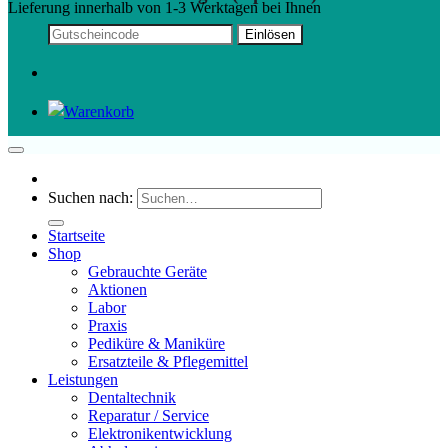
Lieferung innerhalb von 1-3 Werktagen bei Ihnen
Suchen nach:
Startseite
Shop
Gebrauchte Geräte
Aktionen
Labor
Praxis
Pediküre & Maniküre
Ersatzteile & Pflegemittel
Leistungen
Dentaltechnik
Reparatur / Service
Elektronikentwicklung