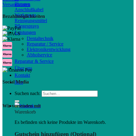
Rotoren
Versandkosten
Anschlußkabel
Werkzeuge
Bezahlmöglichkeiten
Reinigungsmittel
Pflegesprays
Leistungen
Dentaltechnik
Reparatur / Service
Elektronikentwicklung
Abholservice
Reparatur & Service
Über uns
Kontakt
Social Media
Jobs
Suchen nach:
Wir versenden mit
Warenkorb
Es befinden sich keine Produkte im Warenkorb.
Gutschein hinzufügen
(Optional)